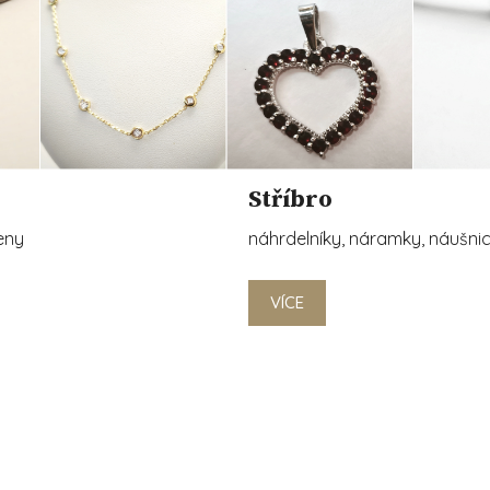
Stříbro
eny
náhrdelníky, náramky, náušnic
VÍCE