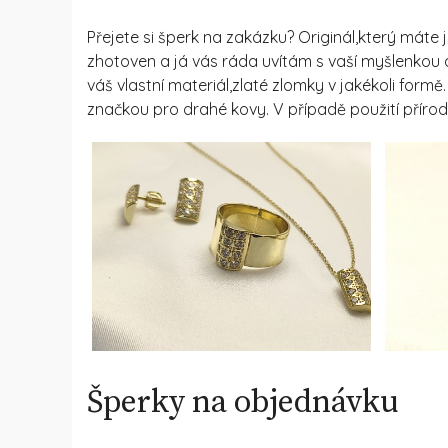
Přejete si šperk na zakázku? Originál,který máte j
zhotoven a já vás ráda uvítám s vaší myšlenkou
váš vlastní materiál,zlaté zlomky v jakékoli fo
značkou pro drahé kovy. V případě použití přírod
Šperky na objednávku