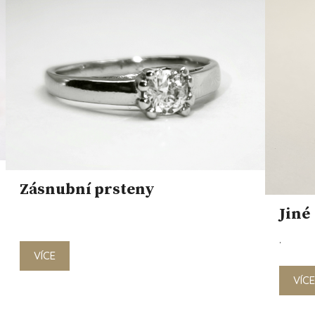
Zásnubní prsteny
Jiné
.
VÍCE
VÍC