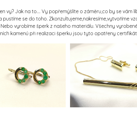
en vy? Jak na to.... Vy popřemýšlíte o záměru,co by se vám líb
 a pustíme se do toho. Zkonzultujeme,nakresíme,vytvoříme vz
rmě. Nebo vyrobíme šperk z našeho materiálu. Všechny vyroben
ních kamenú při realizaci šperku jsou tyto opatřeny certifiká