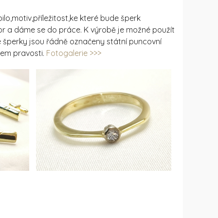
ilo,motiv,příležitost,ke které bude šperk
or a dáme se do práce. K výrobě je možné použít
é šperky jsou řádně označeny státní puncovní
tem pravosti.
Fotogalerie >>>