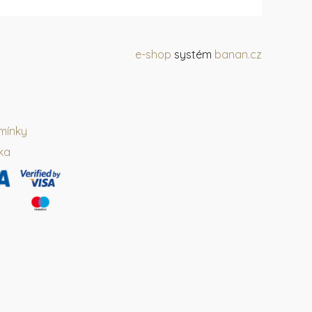
e-shop
systém
banan.cz
mínky
ka